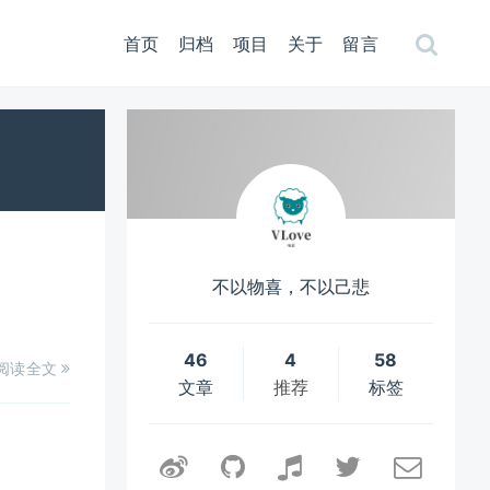
首页
归档
项目
关于
留言
不以物喜，不以己悲
46
4
58
阅读全文
文章
推荐
标签