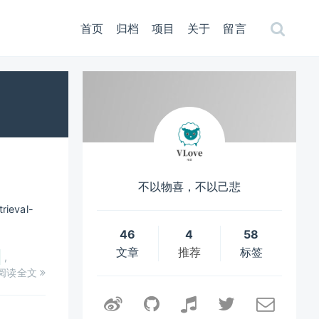
首页
归档
项目
关于
留言
不以物喜，不以己悲
ieval-
46
4
58
文章
推荐
标签
,
阅读全文