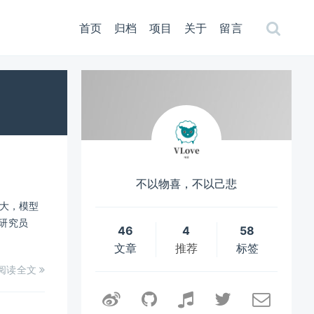
首页
归档
项目
关于
留言
不以物喜，不以己悲
扩大，模型
 研究员
46
4
58
文章
推荐
标签
阅读全文