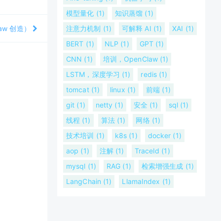
模型量化 (1)
知识蒸馏 (1)
aw 创造）
注意力机制 (1)
可解释 AI (1)
XAI (1)
BERT (1)
NLP (1)
GPT (1)
CNN (1)
培训，OpenClaw (1)
LSTM，深度学习 (1)
redis (1)
tomcat (1)
linux (1)
前端 (1)
git (1)
netty (1)
安全 (1)
sql (1)
线程 (1)
算法 (1)
网络 (1)
技术培训 (1)
k8s (1)
docker (1)
aop (1)
注解 (1)
TraceId (1)
mysql (1)
RAG (1)
检索增强生成 (1)
LangChain (1)
LlamaIndex (1)